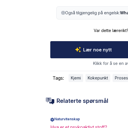
Også tilgjengelig på engelsk:
What
Var dette lærerikt
Lær noe nytt
Klikk for å se en a
Tags:
Kjemi
Kokepunkt
Proses
Relaterte spørsmål
Naturvitenskap
Hva er et psykoaktivt stoff?