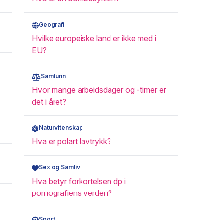
Geografi
Hvilke europeiske land er ikke med i
EU?
Samfunn
Hvor mange arbeidsdager og -timer er
det i året?
Naturvitenskap
Hva er polart lavtrykk?
Sex og Samliv
Hva betyr forkortelsen dp i
pornografiens verden?
Sport