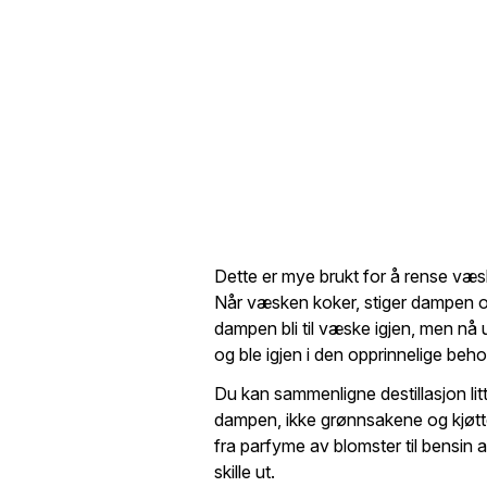
Dette er mye brukt for å rense væsk
Når væsken koker, stiger dampen opp.
dampen bli til væske igjen, men nå
og ble igjen i den opprinnelige beho
Du kan sammenligne destillasjon li
dampen, ikke grønnsakene og kjøtte
fra parfyme av blomster til bensin av 
skille ut.