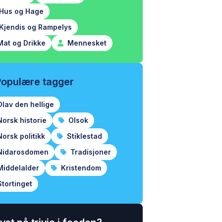
Hus og Hage
Kjendis og Rampelys
at og Drikke
Mennesket
Populære tagger
lav den hellige
orsk historie
Olsok
orsk politikk
Stiklestad
idarosdomen
Tradisjoner
iddelalder
Kristendom
tortinget