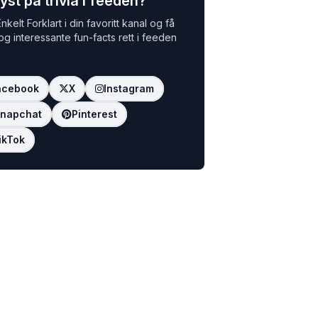
yst på trivia i feeden?
nkelt Forklart i din favoritt kanal og få
 og interessante fun-facts rett i feeden
acebook
X
Instagram
napchat
Pinterest
ikTok