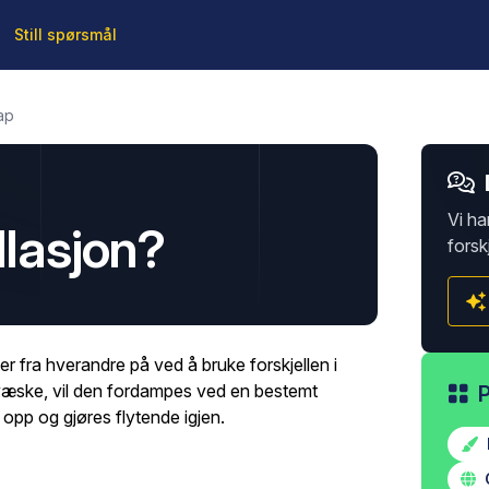
Still spørsmål
ap
Vi ha
llasjon?
forsk
fer fra hverandre på ved å bruke forskjellen i
væske, vil den fordampes ved en bestemt
pp og gjøres flytende igjen.