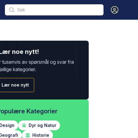
Open user m
Lær noe nytt!
r tusenvis av spørsmål og svar fra
jellige kategorier.
Lær noe nytt
Populære Kategorier
Design
Dyr og Natur
Geografi
Historie