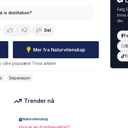
L
Følg E
 is distillation?
trivia
din.
Del
?
F
S
Mer fra Naturvitenskap
T
v våre populære Trivia artikler
s
Separasjon
Trender nå
Naturvitenskap
Hva er en bombesyklon?