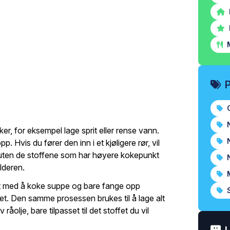
M
O
N
er, for eksempel lage sprit eller rense vann.
N
 Hvis du fører den inn i et kjøligere rør, vil
 uten de stoffene som har høyere kokepunkt
N
lderen.
M
tt med å koke suppe og bare fange opp
S
t. Den samme prosessen brukes til å lage alt
råolje, bare tilpasset til det stoffet du vil