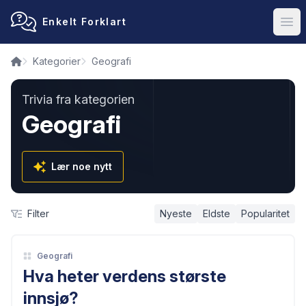
Enkelt Forklart
Ope
Kategorier
Geografi
Trivia fra kategorien
Geografi
Lær noe nytt
Filter
Nyeste
Eldste
Popularitet
Geografi
Hva heter verdens største
innsjø?