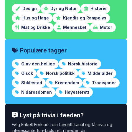
Design
Dyr og Natur
Historie
Hus og Hage
Kjendis og Rampelys
Mat og Drikke
Mennesket
Motor
Populære tagger
Olav den hellige
Norsk historie
Olsok
Norsk politikk
Middelalder
Stiklestad
Kristendom
Tradisjoner
Nidarosdomen
Høyesterett
Lyst på trivia i feeden?
Følg Enkelt Forklart i din favoritt kanal og få trivia og
interessante fun-facts rett i feeden din.