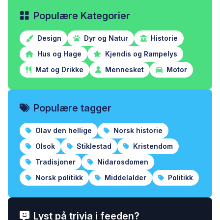
Populære Kategorier
Design
Dyr og Natur
Historie
Hus og Hage
Kjendis og Rampelys
Mat og Drikke
Mennesket
Motor
Populære tagger
Olav den hellige
Norsk historie
Olsok
Stiklestad
Kristendom
Tradisjoner
Nidarosdomen
Norsk politikk
Middelalder
Politikk
Lyst på trivia i feeden?