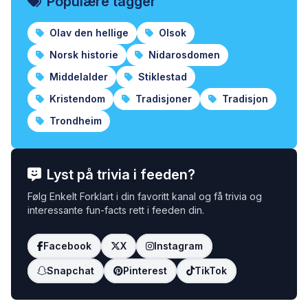
Populære tagger
Olav den hellige
Olsok
Norsk historie
Nidarosdomen
Middelalder
Stiklestad
Kristendom
Tradisjoner
Tradisjon
Trondheim
Lyst på trivia i feeden?
Følg Enkelt Forklart i din favoritt kanal og få trivia og
interessante fun-facts rett i feeden din.
Facebook
X
Instagram
Snapchat
Pinterest
TikTok