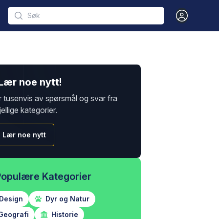
Open user m
Lær noe nytt!
r tusenvis av spørsmål og svar fra
jellige kategorier.
Lær noe nytt
Populære Kategorier
Design
Dyr og Natur
Geografi
Historie