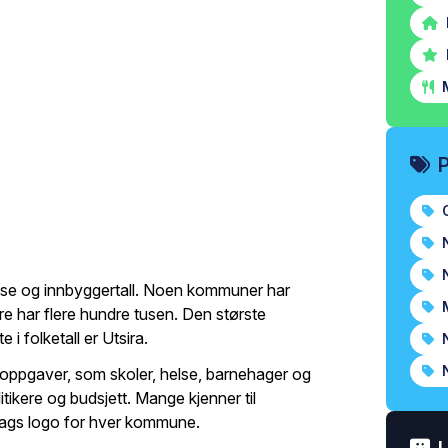
M
O
N
N
else og innbyggertall. Noen kommuner har
M
re har flere hundre tusen. Den største
 folketall er Utsira.
N
N
oppgaver, som skoler, helse, barnehager og
ikere og budsjett. Mange kjenner til
lags logo for hver kommune.