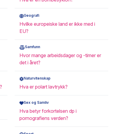
Geografi
Hvilke europeiske land er ikke med i
EU?
Samfunn
Hvor mange arbeidsdager og -timer er
det i året?
Naturvitenskap
?
Hva er polart lavtrykk?
Sex og Samliv
Hva betyr forkortelsen dp i
pornografiens verden?
Sport