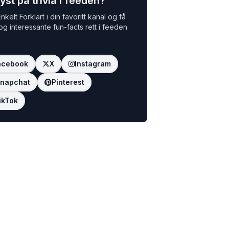
yst på trivia i feeden?
nkelt Forklart i din favoritt kanal og få
 og interessante fun-facts rett i feeden
acebook
X
Instagram
napchat
Pinterest
ikTok