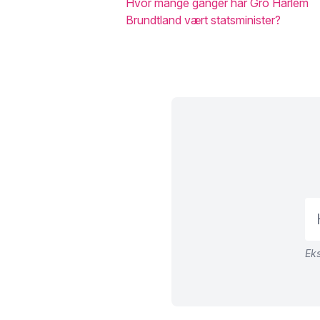
Hvor mange ganger har Gro Harlem
Brundtland vært statsminister?
Eks