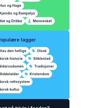
Hus og Hage
Kjendis og Rampelys
at og Drikke
Mennesket
Populære tagger
lav den hellige
Olsok
orsk historie
Stiklestad
idarosdomen
Tradisjoner
iddelalder
Kristendom
orsk rettssystem
orsk kultur