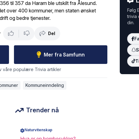
L
 356 til 357 da Haram ble utskilt fra Ålesund.
det over 400 kommuner, men staten ønsket
Følg E
trivia
drift og bedre tjenester.
din.
Del
?
F
S
Mer fra Samfunn
T
v våre populære Trivia artikler
kommuner
Kommuneinndeling
Trender nå
Naturvitenskap
Hva er en bombesyklon?