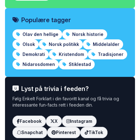
Populære tagger
Olav den hellige
Norsk historie
Olsok
Norsk politikk
Middelalder
Demokrati
Kristendom
Tradisjoner
Nidarosdomen
Stiklestad
Lyst på trivia i feeden?
Følg Enkelt Forklart i din favoritt kanal og få trivia og
interessante fun-facts rett i feeden din.
Facebook
X
Instagram
Snapchat
Pinterest
TikTok