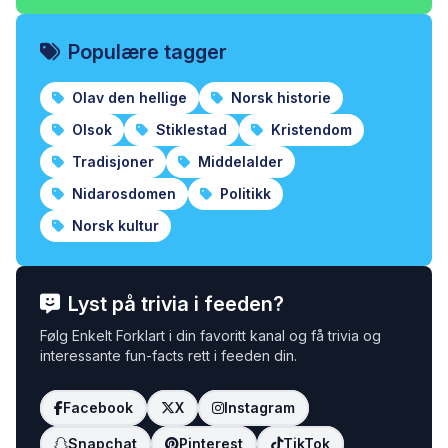
Populære tagger
Olav den hellige
Norsk historie
Olsok
Stiklestad
Kristendom
Tradisjoner
Middelalder
Nidarosdomen
Politikk
Norsk kultur
Lyst på trivia i feeden?
Følg Enkelt Forklart i din favoritt kanal og få trivia og
interessante fun-facts rett i feeden din.
Facebook
X
Instagram
Snapchat
Pinterest
TikTok