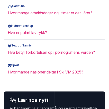
Samfunn
Hvor mange arbeidsdager og -timer er det i året?
Naturvitenskap
Hva er polart lavtrykk?
Sex og Samliv
Hva betyr forkortelsen dp i pornografiens verden?
Sport
Hvor mange nasjoner deltar i Ski VM 2025?
Lær noe nytt!
Vi har tusenvis av spørsmål og svar fra forskjellige