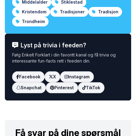
Middelalder
Stiklestad
Kristendom
Tradisjoner
Tradisjon
Trondheim
Lyst på trivia i feeden?
Følg Enkelt Forklart i din favoritt kanal og få trivia og
interessante fun-facts rett i feeden din.
Facebook
X
Instagram
Snapchat
Pinterest
TikTok
Få svar på dine spørsmål