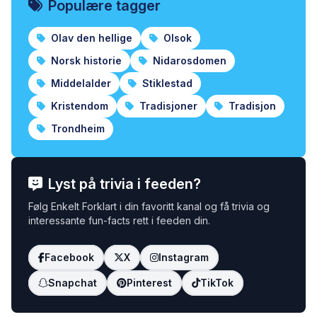
Populære tagger
Olav den hellige
Olsok
Norsk historie
Nidarosdomen
Middelalder
Stiklestad
Kristendom
Tradisjoner
Tradisjon
Trondheim
Lyst på trivia i feeden?
Følg Enkelt Forklart i din favoritt kanal og få trivia og
interessante fun-facts rett i feeden din.
Facebook
X
Instagram
Snapchat
Pinterest
TikTok