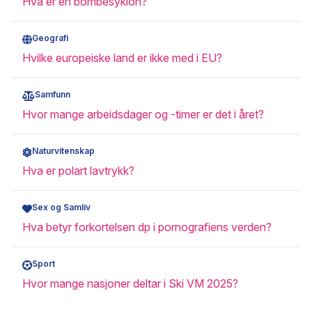
Hva er en bombesyklon?
Geografi
Hvilke europeiske land er ikke med i EU?
Samfunn
Hvor mange arbeidsdager og -timer er det i året?
Naturvitenskap
Hva er polart lavtrykk?
Sex og Samliv
Hva betyr forkortelsen dp i pornografiens verden?
Sport
Hvor mange nasjoner deltar i Ski VM 2025?