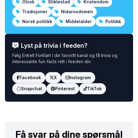
Olsok
Stiklestad
Kristendom
Tradisjoner
Nidarosdomen
Norsk politikk
Middelalder
Politikk
Lyst på trivia i feeden?
Følg Enkelt Forklart i din favoritt kanal og få trivia og
interessante fun-facts rett i feeden din.
Facebook
X
Instagram
Snapchat
Pinterest
TikTok
Få svar på dine spørsmål