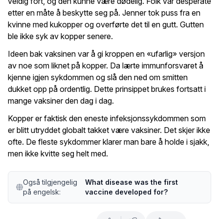
veldig fort, og den kunne være dødelig. Folk var desperate
etter en måte å beskytte seg på. Jenner tok puss fra en
kvinne med kukopper og overførte det til en gutt. Gutten
ble ikke syk av kopper senere.
Ideen bak vaksinen var å gi kroppen en «ufarlig» versjon
av noe som liknet på kopper. Da lærte immunforsvaret å
kjenne igjen sykdommen og slå den ned om smitten
dukket opp på ordentlig. Dette prinsippet brukes fortsatt i
mange vaksiner den dag i dag.
Kopper er faktisk den eneste infeksjonssykdommen som
er blitt utryddet globalt takket være vaksiner. Det skjer ikke
ofte. De fleste sykdommer klarer man bare å holde i sjakk,
men ikke kvitte seg helt med.
Også tilgjengelig
What disease was the first
på engelsk:
vaccine developed for?