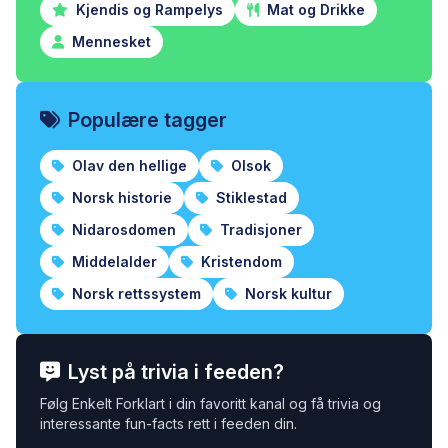
Kjendis og Rampelys
Mat og Drikke
Mennesket
Populære tagger
Olav den hellige
Olsok
Norsk historie
Stiklestad
Nidarosdomen
Tradisjoner
Middelalder
Kristendom
Norsk rettssystem
Norsk kultur
Lyst på trivia i feeden?
Følg Enkelt Forklart i din favoritt kanal og få trivia og
interessante fun-facts rett i feeden din.