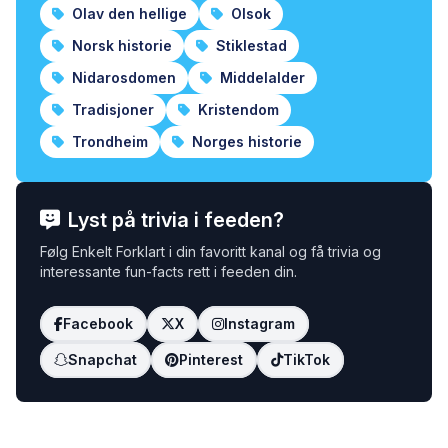
Olav den hellige
Olsok
Norsk historie
Stiklestad
Nidarosdomen
Middelalder
Tradisjoner
Kristendom
Trondheim
Norges historie
Lyst på trivia i feeden?
Følg Enkelt Forklart i din favoritt kanal og få trivia og
interessante fun-facts rett i feeden din.
Facebook
X
Instagram
Snapchat
Pinterest
TikTok