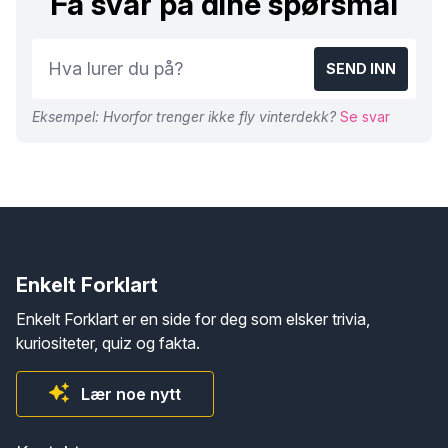
Få svar på dine spørsmål
SEND INN
Eksempel: Hvorfor trenger ikke fly vinterdekk?
Se svar
Enkelt Forklart
Enkelt Forklart er en side for deg som elsker trivia,
kuriositeter, quiz og fakta.
Lær noe nytt