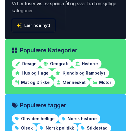
Vi har tusenvis av spørsmål og svar fra forskjellige
kategorier.
Lær noe nytt
Populære Kategorier
Design
Geografi
Historie
Hus og Hage
Kjendis og Rampelys
Mat og Drikke
Mennesket
Motor
Populære tagger
Olav den hellige
Norsk historie
Olsok
Norsk politikk
Stiklestad