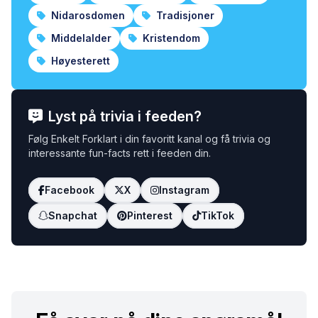
Nidarosdomen
Tradisjoner
Middelalder
Kristendom
Høyesterett
Lyst på trivia i feeden?
Følg Enkelt Forklart i din favoritt kanal og få trivia og
interessante fun-facts rett i feeden din.
Facebook
X
Instagram
Snapchat
Pinterest
TikTok