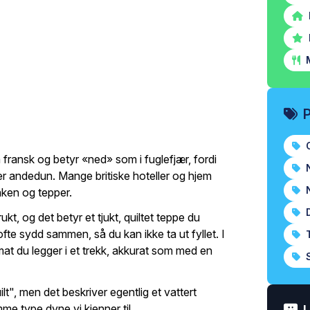
M
O
fransk og betyr «ned» som i fuglefjær, fordi
N
er andedun. Mange britiske hoteller og hjem
N
aken og tepper.
D
t, og det betyr et tjukt, quiltet teppe du
te sydd sammen, så du kan ikke ta ut fyllet. I
T
nmat du legger i et trekk, akkurat som med en
S
t", men det beskriver egentlig et vattert
e type dyne vi kjenner til.