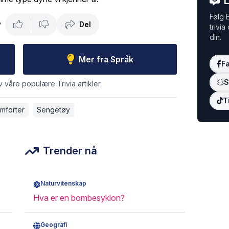
L
Følg E
Del
?
trivia
din.
Mer fra Språk
F
S
v våre populære Trivia artikler
T
mforter
Sengetøy
Trender nå
Naturvitenskap
Hva er en bombesyklon?
Geografi