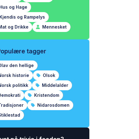
Hus og Hage
Kjendis og Rampelys
at og Drikke
Mennesket
Populære tagger
lav den hellige
orsk historie
Olsok
orsk politikk
Middelalder
emokrati
Kristendom
radisjoner
Nidarosdomen
tiklestad