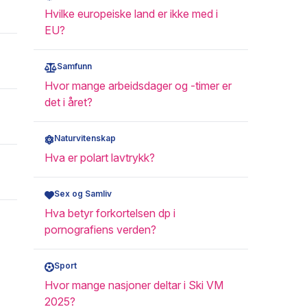
Hvilke europeiske land er ikke med i
EU?
Samfunn
Hvor mange arbeidsdager og -timer er
det i året?
Naturvitenskap
Hva er polart lavtrykk?
Sex og Samliv
Hva betyr forkortelsen dp i
pornografiens verden?
Sport
Hvor mange nasjoner deltar i Ski VM
2025?