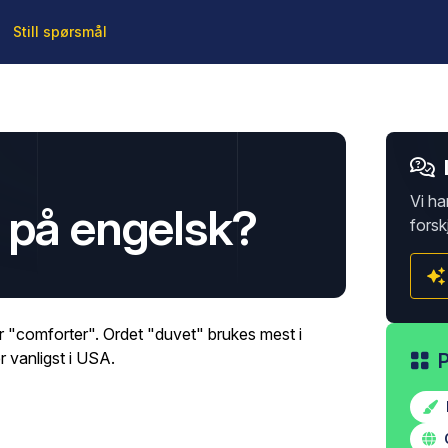
Still spørsmål
Vi ha
 på engelsk?
forsk
r "comforter". Ordet "duvet" brukes mest i
r vanligst i USA.