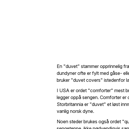
En "duvet" stammer opprinnelig fra 
dundyner ofte er fylt med gåse- ell
bruker "duvet covers" istedenfor l
I USA er ordet "comforter" mest bruk
legger oppå sengen. Comforter er of
Storbritannia er "duvet" et løst in
vanlig norsk dyne.
Noen steder brukes også ordet "quil
sengeteppe, ikke nødvendigvis samm