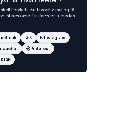
yst på trivia i feeden?
nkelt Forklart i din favoritt kanal og få
 og interessante fun-facts rett i feeden
acebook
X
Instagram
napchat
Pinterest
ikTok