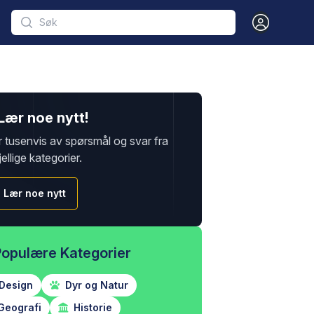
Open user m
Lær noe nytt!
r tusenvis av spørsmål og svar fra
jellige kategorier.
Lær noe nytt
Populære Kategorier
Design
Dyr og Natur
Geografi
Historie