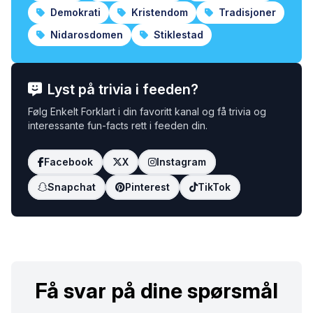
Demokrati
Kristendom
Tradisjoner
Nidarosdomen
Stiklestad
Lyst på trivia i feeden?
Følg Enkelt Forklart i din favoritt kanal og få trivia og
interessante fun-facts rett i feeden din.
Facebook
X
Instagram
Snapchat
Pinterest
TikTok
Få svar på dine spørsmål