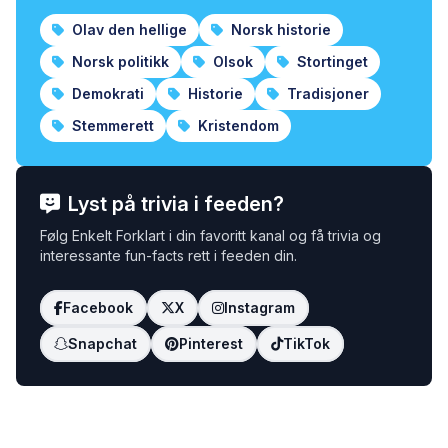
Olav den hellige
Norsk historie
Norsk politikk
Olsok
Stortinget
Demokrati
Historie
Tradisjoner
Stemmerett
Kristendom
Lyst på trivia i feeden?
Følg Enkelt Forklart i din favoritt kanal og få trivia og
interessante fun-facts rett i feeden din.
Facebook
X
Instagram
Snapchat
Pinterest
TikTok