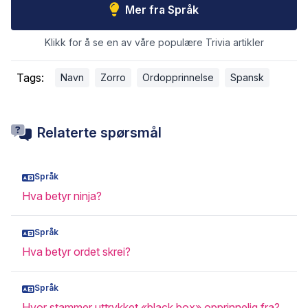
Mer fra Språk
Klikk for å se en av våre populære Trivia artikler
Tags:
Navn
Zorro
Ordopprinnelse
Spansk
Relaterte spørsmål
Språk
Hva betyr ninja?
Språk
Hva betyr ordet skrei?
Språk
Hvor stammer uttrykket «black box» opprinnelig fra?