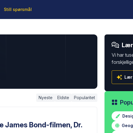
Still spørsmål
Lær 
Vi har tus
forskjellig
Lær
Nyeste
Eldste
Popularitet
Popu
Desi
te James Bond-filmen, Dr.
Geogr