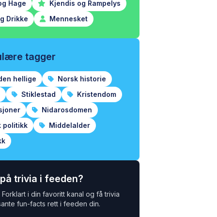
og Hage
Kjendis og Rampelys
g Drikke
Mennesket
lære tagger
den hellige
Norsk historie
Stiklestad
Kristendom
sjoner
Nidarosdomen
politikk
Middelalder
kk
 på trivia i feeden?
Forklart i din favoritt kanal og få trivia
ante fun-facts rett i feeden din.