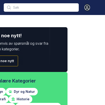
Open user m
noe nytt!
envis av spørsmål og svar fra
e kategorier.
 noe nytt
lære Kategorier
gn
Dyr og Natur
afi
Historie