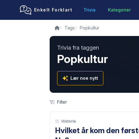
Enkelt Forklart
Trivia
Kategorier
Tags
Popkultur
Trivia fra taggen
Popkultur
Lær noe nytt
Filter
Historie
Hvilket år kom den førs