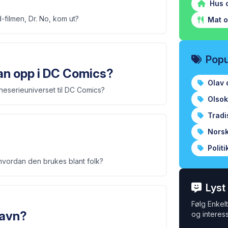
Hus 
-filmen, Dr. No, kom ut?
Mat o
Popu
man opp i DC Comics?
Olav 
neserieuniverset til DC Comics?
Olsok
Tradi
Norsk 
Politi
hvordan den brukes blant folk?
Lyst
Følg Enkelt 
navn?
og interess