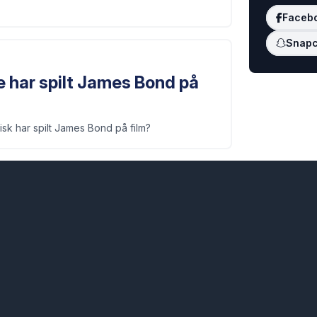
Faceb
Snapc
 har spilt James Bond på
sk har spilt James Bond på film?