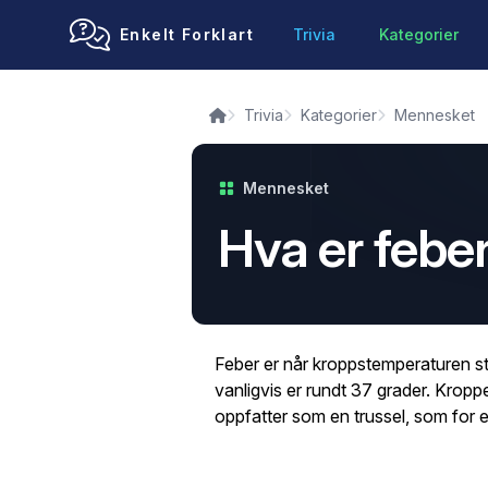
Enkelt Forklart
Trivia
Kategorier
Trivia
Kategorier
Mennesket
Mennesket
Hva er febe
Feber er når kroppstemperaturen s
vanligvis er rundt 37 grader. Krop
oppfatter som en trussel, som for ek