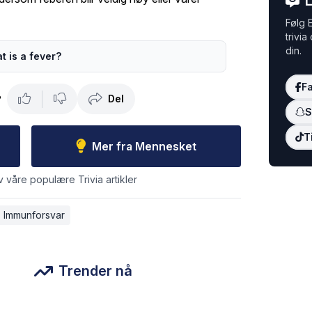
L
Følg E
trivia
din.
t is a fever?
F
Del
?
S
T
Mer fra Mennesket
v våre populære Trivia artikler
Immunforsvar
Trender nå