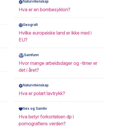
Naturvitenskap
Hva er en bombesyklon?
Geografi
Hvilke europeiske land er ikke med i
EU?
Samfunn
Hvor mange arbeidsdager og -timer er
det i året?
Naturvitenskap
Hva er polart lavtrykk?
Sex og Samliv
Hva betyr forkortelsen dp i
pornografiens verden?