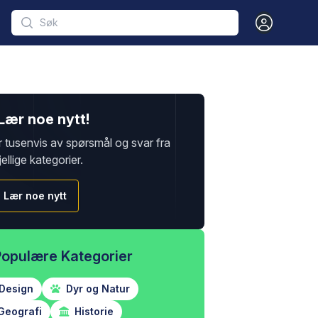
Open user m
Lær noe nytt!
r tusenvis av spørsmål og svar fra
jellige kategorier.
Lær noe nytt
Populære Kategorier
Design
Dyr og Natur
Geografi
Historie