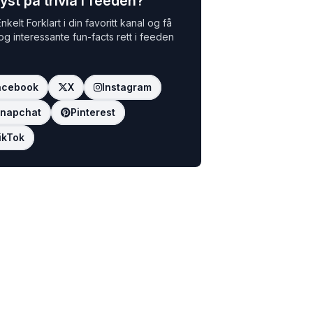
yst på trivia i feeden?
nkelt Forklart i din favoritt kanal og få
 og interessante fun-facts rett i feeden
acebook
X
Instagram
napchat
Pinterest
ikTok