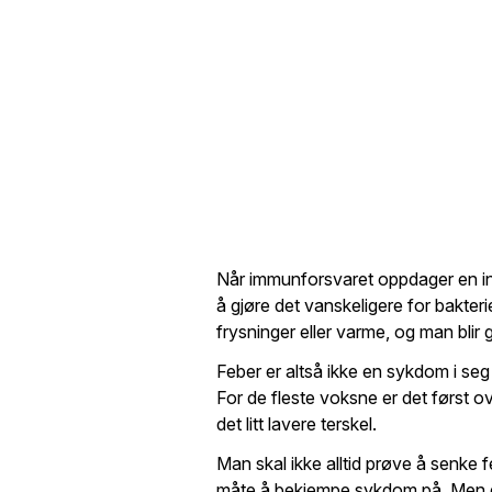
Når immunforsvaret oppdager en in
å gjøre det vanskeligere for bakterie
frysninger eller varme, og man blir g
Feber er altså ikke en sykdom i seg 
For de fleste voksne er det først ov
det litt lavere terskel.
Man skal ikke alltid prøve å senke 
måte å bekjempe sykdom på. Men de