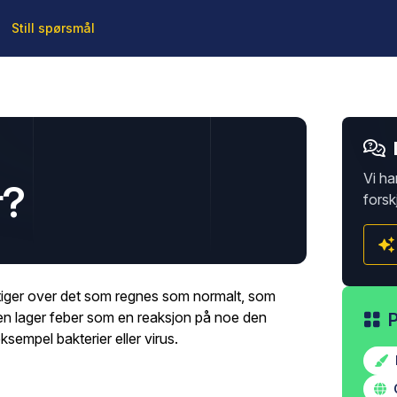
Still spørsmål
Vi ha
r?
forsk
tiger over det som regnes som normalt, som
pen lager feber som en reaksjon på noe den
sempel bakterier eller virus.