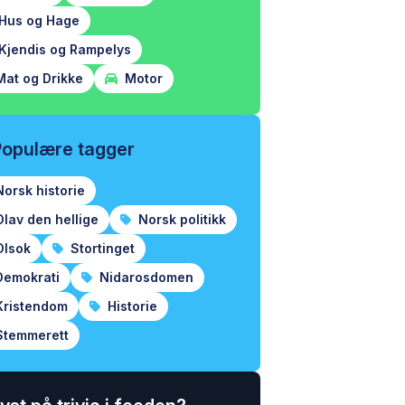
Hus og Hage
Kjendis og Rampelys
at og Drikke
Motor
Populære tagger
orsk historie
lav den hellige
Norsk politikk
lsok
Stortinget
emokrati
Nidarosdomen
ristendom
Historie
temmerett