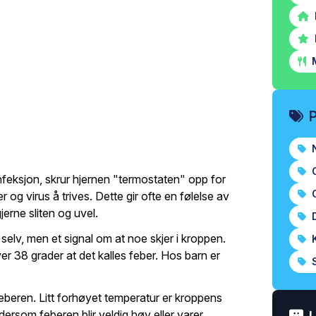
M
N
O
feksjon, skrur hjernen "termostaten" opp for
O
r og virus å trives. Dette gir ofte en følelse av
jerne sliten og uvel.
D
selv, men et signal om at noe skjer i kroppen.
K
er 38 grader at det kalles feber. Hos barn er
S
feberen. Litt forhøyet temperatur er kroppens
rsom feberen blir veldig høy eller varer