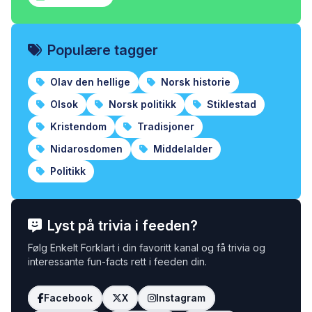
Populære tagger
Olav den hellige
Norsk historie
Olsok
Norsk politikk
Stiklestad
Kristendom
Tradisjoner
Nidarosdomen
Middelalder
Politikk
Lyst på trivia i feeden?
Følg Enkelt Forklart i din favoritt kanal og få trivia og
interessante fun-facts rett i feeden din.
Facebook
X
Instagram