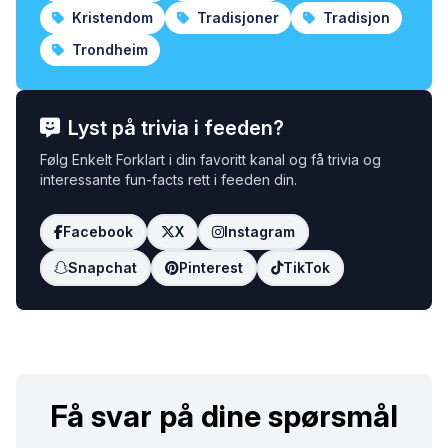
Kristendom
Tradisjoner
Tradisjon
Trondheim
Lyst på trivia i feeden?
Følg Enkelt Forklart i din favoritt kanal og få trivia og
interessante fun-facts rett i feeden din.
Facebook
X
Instagram
Snapchat
Pinterest
TikTok
Få svar på dine spørsmål