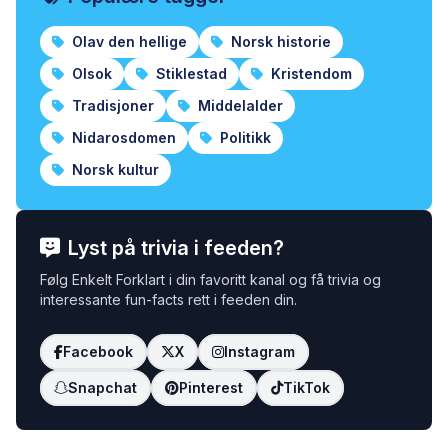
Olav den hellige
Norsk historie
Olsok
Stiklestad
Kristendom
Tradisjoner
Middelalder
Nidarosdomen
Politikk
Norsk kultur
Lyst på trivia i feeden?
Følg Enkelt Forklart i din favoritt kanal og få trivia og
interessante fun-facts rett i feeden din.
Facebook
X
Instagram
Snapchat
Pinterest
TikTok