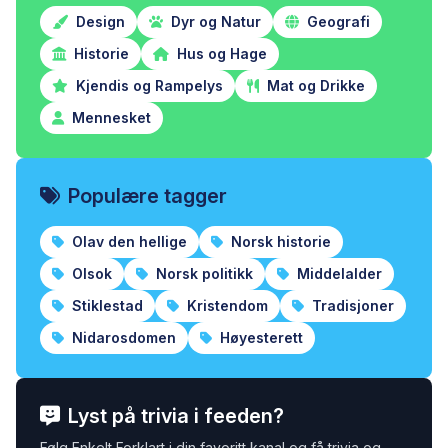
Design
Dyr og Natur
Geografi
Historie
Hus og Hage
Kjendis og Rampelys
Mat og Drikke
Mennesket
Populære tagger
Olav den hellige
Norsk historie
Olsok
Norsk politikk
Middelalder
Stiklestad
Kristendom
Tradisjoner
Nidarosdomen
Høyesterett
Lyst på trivia i feeden?
Følg Enkelt Forklart i din favoritt kanal og få trivia og