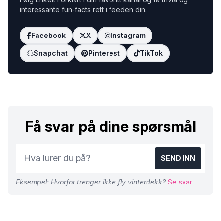
interessante fun-facts rett i feeden din.
Facebook
X
Instagram
Snapchat
Pinterest
TikTok
Få svar på dine spørsmål
SEND INN
Eksempel: Hvorfor trenger ikke fly vinterdekk?
Se svar