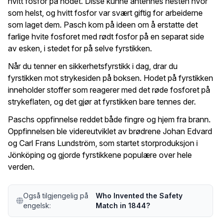
hvitt fosfor på hodet. Disse kunne antennes nesten hvor
som helst, og hvitt fosfor var svært giftig for arbeiderne
som laget dem. Pasch kom på ideen om å erstatte det
farlige hvite fosforet med rødt fosfor på en separat side
av esken, i stedet for på selve fyrstikken.
Når du tenner en sikkerhetsfyrstikk i dag, drar du
fyrstikken mot strykesiden på boksen. Hodet på fyrstikken
inneholder stoffer som reagerer med det røde fosforet på
strykeflaten, og det gjør at fyrstikken bare tennes der.
Paschs oppfinnelse reddet både fingre og hjem fra brann.
Oppfinnelsen ble videreutviklet av brødrene Johan Edvard
og Carl Frans Lundström, som startet storproduksjon i
Jönköping og gjorde fyrstikkene populære over hele
verden.
Også tilgjengelig på
Who Invented the Safety
engelsk:
Match in 1844?