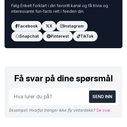
Følg Enkelt Forklart i din favoritt kanal og få trivia og
interessante fun-facts rett i feeden din.
Facebook
X
Instagram
Snapchat
Pinterest
TikTok
Få svar på dine spørsmål
SEND INN
Eksempel: Hvorfor trenger ikke fly vinterdekk?
Se svar