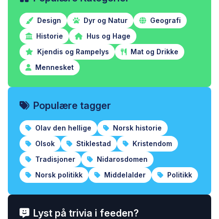
Design
Dyr og Natur
Geografi
Historie
Hus og Hage
Kjendis og Rampelys
Mat og Drikke
Mennesket
Populære tagger
Olav den hellige
Norsk historie
Olsok
Stiklestad
Kristendom
Tradisjoner
Nidarosdomen
Norsk politikk
Middelalder
Politikk
Lyst på trivia i feeden?