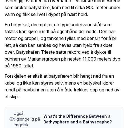
avhengig av båten på overflaten. De første menneskene
som brukte batysfære, kom ned til cirka 900 meter under
vann og fikk se livet i dypet på nært hold.
En batyskaf, derimot, er en type undervannsbåt som
faktisk kan kjøre rundt på egenhånd der nede. Den har
motor og propell, og tankene fylles med bensin for å bli
lett, så den kan senkes og heves uten hjelp fra skipet
over. Batyskafen Trieste satte rekord ved å dykke til
bunnen av Marianergropen på nesten 11 000 meters dyp
på 1960-tallet.
Forskjellen er altså at batysfæren blir hengt ned fra en
kabel og ikke kan styres selv, mens en batyskaf kjører
rundt på havbunnen uten å måtte trekkes opp og ned av
et skip.
Også
What's the Difference Between a
tilgjengelig på
Bathysphere and a Bathyscaphe?
engelsk: