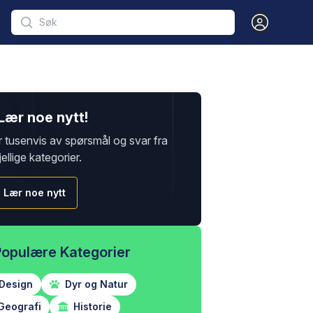
Open user m
Lær noe nytt!
r tusenvis av spørsmål og svar fra
jellige kategorier.
Lær noe nytt
Populære Kategorier
Design
Dyr og Natur
Geografi
Historie