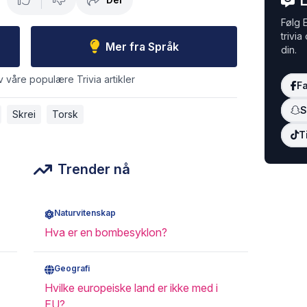
L
?
Følg E
trivia
Mer fra Språk
din.
v våre populære Trivia artikler
F
S
Skrei
Torsk
T
Trender nå
Naturvitenskap
Hva er en bombesyklon?
Geografi
Hvilke europeiske land er ikke med i
EU?