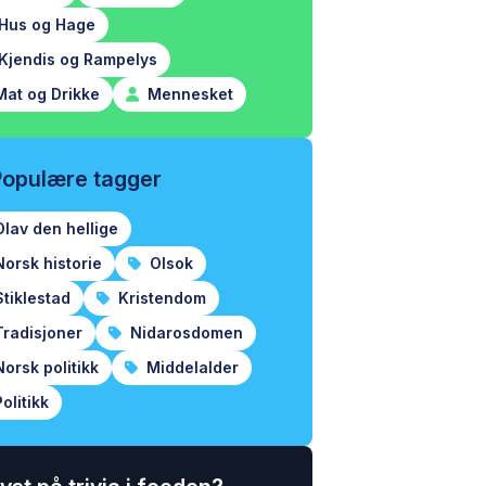
Hus og Hage
Kjendis og Rampelys
at og Drikke
Mennesket
Populære tagger
lav den hellige
orsk historie
Olsok
tiklestad
Kristendom
radisjoner
Nidarosdomen
orsk politikk
Middelalder
olitikk