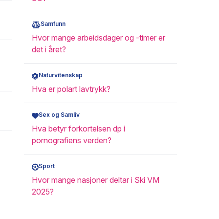
Samfunn
Hvor mange arbeidsdager og -timer er
det i året?
Naturvitenskap
Hva er polart lavtrykk?
Sex og Samliv
Hva betyr forkortelsen dp i
pornografiens verden?
Sport
Hvor mange nasjoner deltar i Ski VM
2025?