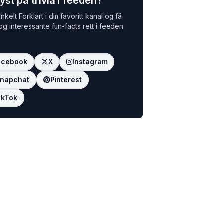
yst på trivia i feeden?
nkelt Forklart i din favoritt kanal og få
 og interessante fun-facts rett i feeden
acebook
X
Instagram
napchat
Pinterest
ikTok