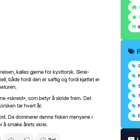
M
O
reisen, kalles gjerne for kysttorsk. Skrei-
N
ell, både fordi den er saftig og fordi kjøttet er
S
meturen.
T
ne «skreid», som betyr å skride frem. Det
orsken tar hvert år.
N
P
april. Da dominerer denne fisken menyene i
r å smake årets skrei.
Del