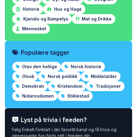
Historie
Hus og Hage
Kjendis og Rampelys
Mat og Drikke
Mennesket
Populære tagger
Olav den hellige
Norsk historie
Olsok
Norsk politikk
Middelalder
Demokrati
Kristendom
Tradisjoner
Nidarosdomen
Stiklestad
Lyst på trivia i feeden?
Følg Enkelt Forklart i din favoritt kanal og få trivia og
interessante fun-facts rett i feeden din.