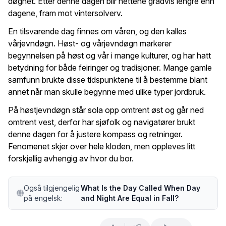
døgnet. Etter denne dagen blir nettene gradvis lengre enn
dagene, fram mot vintersolverv.
En tilsvarende dag finnes om våren, og den kalles
vårjevndøgn. Høst- og vårjevndøgn markerer
begynnelsen på høst og vår i mange kulturer, og har hatt
betydning for både feiringer og tradisjoner. Mange gamle
samfunn brukte disse tidspunktene til å bestemme blant
annet når man skulle begynne med ulike typer jordbruk.
På høstjevndøgn står sola opp omtrent øst og går ned
omtrent vest, derfor har sjøfolk og navigatører brukt
denne dagen for å justere kompass og retninger.
Fenomenet skjer over hele kloden, men oppleves litt
forskjellig avhengig av hvor du bor.
Også tilgjengelig
What Is the Day Called When Day
på engelsk:
and Night Are Equal in Fall?