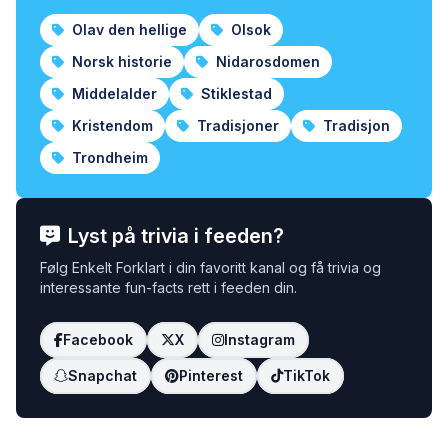
Olav den hellige
Olsok
Norsk historie
Nidarosdomen
Middelalder
Stiklestad
Kristendom
Tradisjoner
Tradisjon
Trondheim
Lyst på trivia i feeden?
Følg Enkelt Forklart i din favoritt kanal og få trivia og
interessante fun-facts rett i feeden din.
Facebook
X
Instagram
Snapchat
Pinterest
TikTok