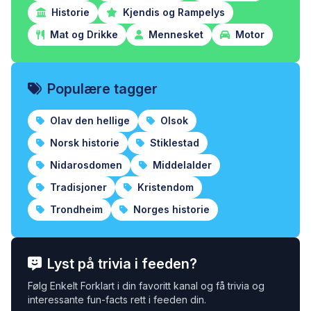
Historie
Kjendis og Rampelys
Mat og Drikke
Mennesket
Motor
Populære tagger
Olav den hellige
Olsok
Norsk historie
Stiklestad
Nidarosdomen
Middelalder
Tradisjoner
Kristendom
Trondheim
Norges historie
Lyst på trivia i feeden?
Følg Enkelt Forklart i din favoritt kanal og få trivia og
interessante fun-facts rett i feeden din.