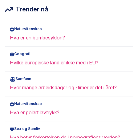
Trender nå
Naturvitenskap
Hva er en bombesyklon?
Geografi
Hvilke europeiske land er ikke med i EU?
Samfunn
Hvor mange arbeidsdager og -timer er det i året?
Naturvitenskap
Hva er polart lavtrykk?
Sex og Samliv
Hva betyr forkortelsen dp i pornografiens verden?