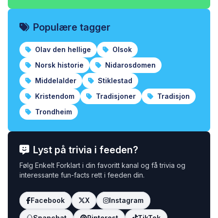
Populære tagger
Olav den hellige
Olsok
Norsk historie
Nidarosdomen
Middelalder
Stiklestad
Kristendom
Tradisjoner
Tradisjon
Trondheim
Lyst på trivia i feeden?
Følg Enkelt Forklart i din favoritt kanal og få trivia og
interessante fun-facts rett i feeden din.
Facebook
X
Instagram
Snapchat
Pinterest
TikTok