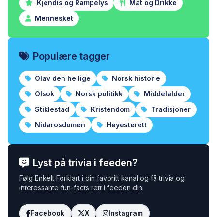
Kjendis og Rampelys
Mat og Drikke
Mennesket
Populære tagger
Olav den hellige
Norsk historie
Olsok
Norsk politikk
Middelalder
Stiklestad
Kristendom
Tradisjoner
Nidarosdomen
Høyesterett
Lyst på trivia i feeden?
Følg Enkelt Forklart i din favoritt kanal og få trivia og
interessante fun-facts rett i feeden din.
Facebook
X
Instagram