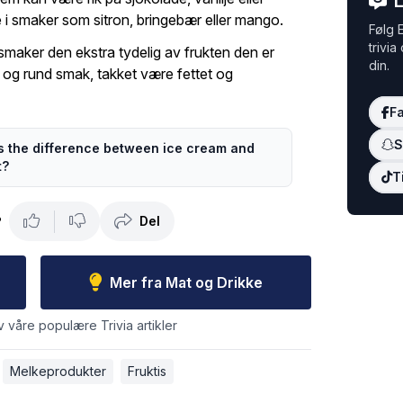
L
e i smaker som sitron, bringebær eller mango.
Følg E
trivia
 smaker den ekstra tydelig av frukten den er
din.
 og rund smak, takket være fettet og
F
S
s the difference between ice cream and
t?
T
Del
?
Mer fra Mat og Drikke
v våre populære Trivia artikler
Melkeprodukter
Fruktis