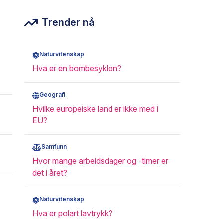
Trender nå
Naturvitenskap
Hva er en bombesyklon?
Geografi
Hvilke europeiske land er ikke med i
EU?
Samfunn
Hvor mange arbeidsdager og -timer er
det i året?
Naturvitenskap
Hva er polart lavtrykk?