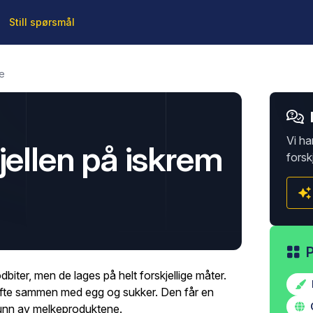
Still spørsmål
e
Vi ha
jellen på iskrem
forsk
biter, men de lages på helt forskjellige måter.
 ofte sammen med egg og sukker. Den får en
runn av melkeproduktene.