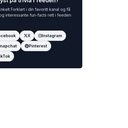
yst på trivia i feeden?
nkelt Forklart i din favoritt kanal og få
 og interessante fun-facts rett i feeden
acebook
X
Instagram
napchat
Pinterest
ikTok