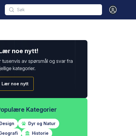
Open user m
Lær noe nytt!
r tusenvis av spørsmål og svar fra
jellige kategorier.
Lær noe nytt
Populære Kategorier
Design
Dyr og Natur
Geografi
Historie