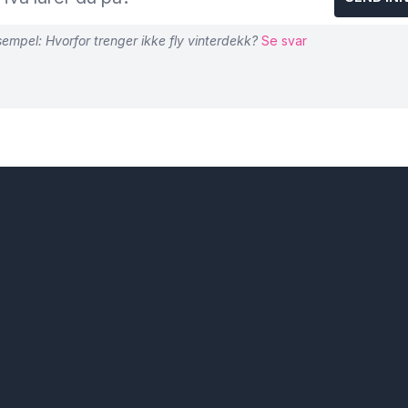
empel: Hvorfor trenger ikke fly vinterdekk?
Se svar