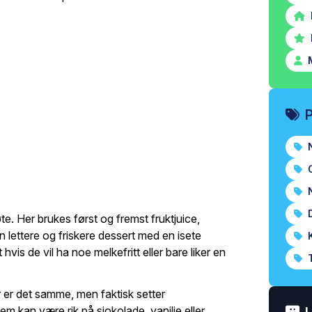
M
N
O
N
D
øte. Her brukes først og fremst fruktjuice,
n lettere og friskere dessert med en isete
K
vis de vil ha noe melkefritt eller bare liker en
T
r er det samme, men faktisk setter
em kan være rik på sjokolade, vanilje eller