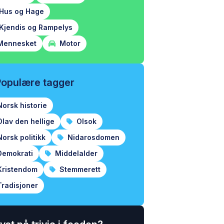
Hus og Hage
Kjendis og Rampelys
ennesket
Motor
Populære tagger
orsk historie
lav den hellige
Olsok
orsk politikk
Nidarosdomen
emokrati
Middelalder
ristendom
Stemmerett
radisjoner