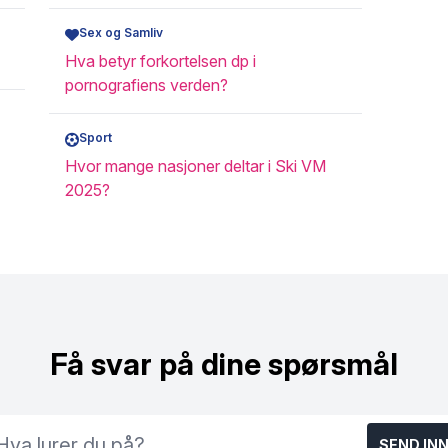
Sex og Samliv
Hva betyr forkortelsen dp i
pornografiens verden?
Sport
Hvor mange nasjoner deltar i Ski VM
2025?
Få svar på dine spørsmål
SEND IN