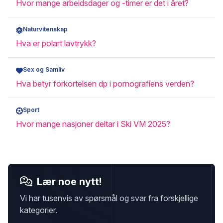
Hvor mange arbeidsdager og -timer er det i året?
Naturvitenskap
Hva er polart lavtrykk?
Sex og Samliv
Hva betyr forkortelsen dp i pornografiens verden?
Sport
Hvor mange nasjoner deltar i Ski VM 2025?
Lær noe nytt!
Vi har tusenvis av spørsmål og svar fra forskjellige
kategorier.