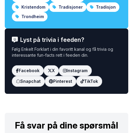
Kristendom
Tradisjoner
Tradisjon
Trondheim
Lyst på trivia i feeden?
Følg Enkelt Forklart i din favoritt kanal og få trivia og
interessante fun-facts rett i feeden din.
Facebook
X
Instagram
Snapchat
Pinterest
TikTok
Få svar på dine spørsmål