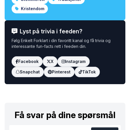
Kristendom
Lyst på trivia i feeden?
Følg Enkelt Forklart i din favoritt kanal og få trivia og
interessante fun-facts rett i feeden din.
Facebook
X
Instagram
Snapchat
Pinterest
TikTok
Få svar på dine spørsmål