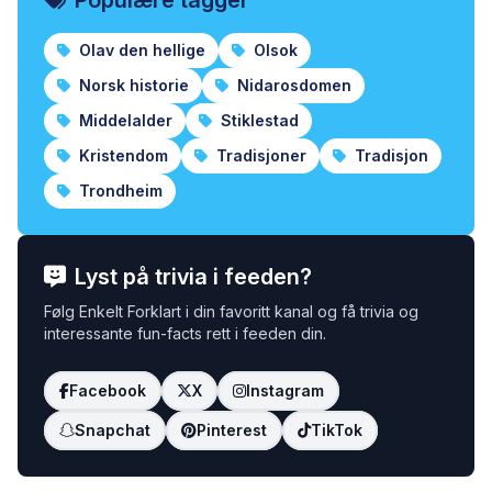
Populære tagger
Olav den hellige
Olsok
Norsk historie
Nidarosdomen
Middelalder
Stiklestad
Kristendom
Tradisjoner
Tradisjon
Trondheim
Lyst på trivia i feeden?
Følg Enkelt Forklart i din favoritt kanal og få trivia og
interessante fun-facts rett i feeden din.
Facebook
X
Instagram
Snapchat
Pinterest
TikTok