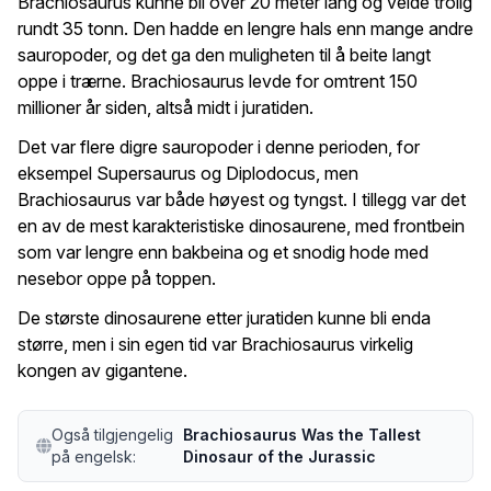
Brachiosaurus kunne bli over 20 meter lang og veide trolig
rundt 35 tonn. Den hadde en lengre hals enn mange andre
sauropoder, og det ga den muligheten til å beite langt
oppe i trærne. Brachiosaurus levde for omtrent 150
millioner år siden, altså midt i juratiden.
Det var flere digre sauropoder i denne perioden, for
eksempel Supersaurus og Diplodocus, men
Brachiosaurus var både høyest og tyngst. I tillegg var det
en av de mest karakteristiske dinosaurene, med frontbein
som var lengre enn bakbeina og et snodig hode med
nesebor oppe på toppen.
De største dinosaurene etter juratiden kunne bli enda
større, men i sin egen tid var Brachiosaurus virkelig
kongen av gigantene.
Også tilgjengelig
Brachiosaurus Was the Tallest
på engelsk:
Dinosaur of the Jurassic