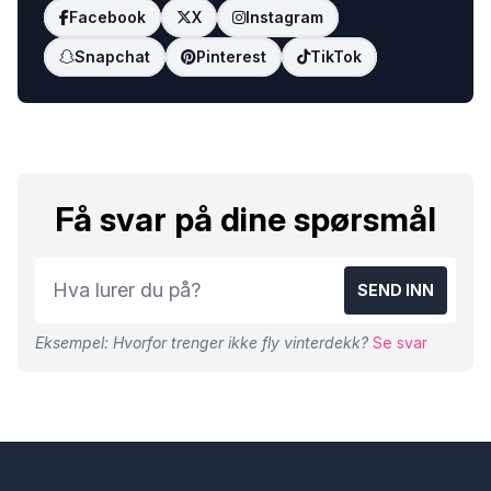
Facebook
X
Instagram
Snapchat
Pinterest
TikTok
Få svar på dine spørsmål
SEND INN
Eksempel: Hvorfor trenger ikke fly vinterdekk?
Se svar