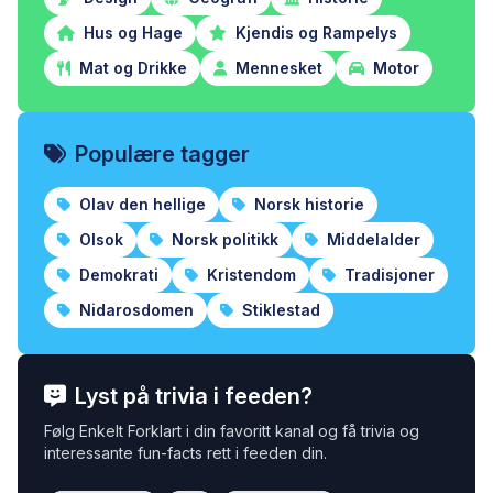
Hus og Hage
Kjendis og Rampelys
Mat og Drikke
Mennesket
Motor
Populære tagger
Olav den hellige
Norsk historie
Olsok
Norsk politikk
Middelalder
Demokrati
Kristendom
Tradisjoner
Nidarosdomen
Stiklestad
Lyst på trivia i feeden?
Følg Enkelt Forklart i din favoritt kanal og få trivia og
interessante fun-facts rett i feeden din.