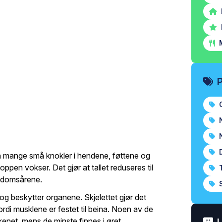
M
O
N
N
D
 mange små knokler i hendene, føttene og
pen vokser. Det gjør at tallet reduseres til
T
gdomsårene.
S
e og beskytter organene. Skjelettet gjør det
rdi musklene er festet til beina. Noen av de
kenet, mens de minste finnes i øret.