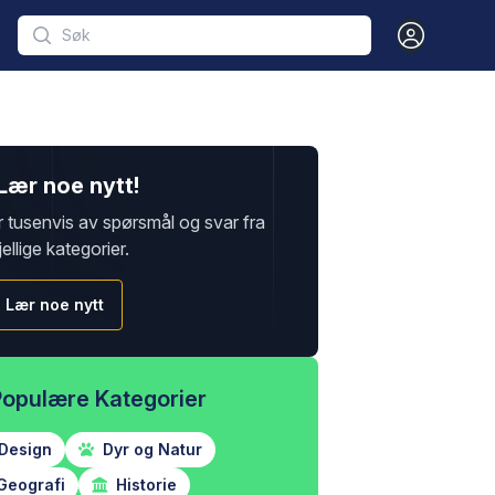
Open user m
Lær noe nytt!
r tusenvis av spørsmål og svar fra
jellige kategorier.
Lær noe nytt
Populære Kategorier
Design
Dyr og Natur
Geografi
Historie