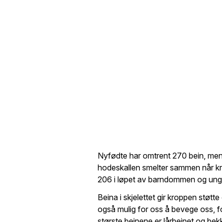
Nyfødte har omtrent 270 bein, men
hodeskallen smelter sammen når krop
206 i løpet av barndommen og un
Beina i skjelettet gir kroppen støtt
også mulig for oss å bevege oss, fo
største beinene er lårbeinet og bek