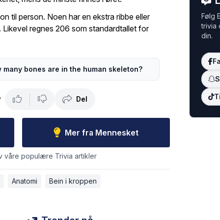
L
rson til person. Noen har en ekstra ribbe eller
Følg E
trivia
r. Likevel regnes 206 som standardtallet for
din.
F
 many bones are in the human skeleton?
S
T
Del
?
Mer fra Mennesket
v våre populære Trivia artikler
Anatomi
Bein i kroppen