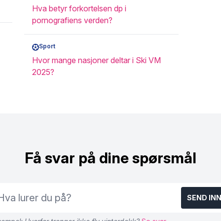
Hva betyr forkortelsen dp i
pornografiens verden?
Sport
Hvor mange nasjoner deltar i Ski VM
2025?
Få svar på dine spørsmål
SEND IN