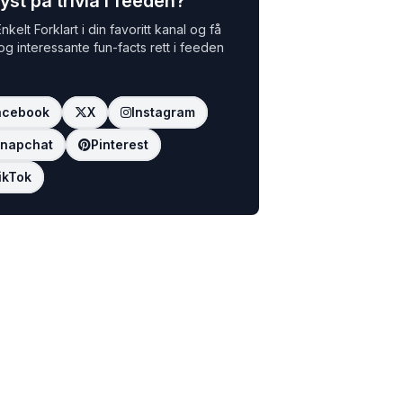
yst på trivia i feeden?
nkelt Forklart i din favoritt kanal og få
 og interessante fun-facts rett i feeden
acebook
X
Instagram
napchat
Pinterest
ikTok