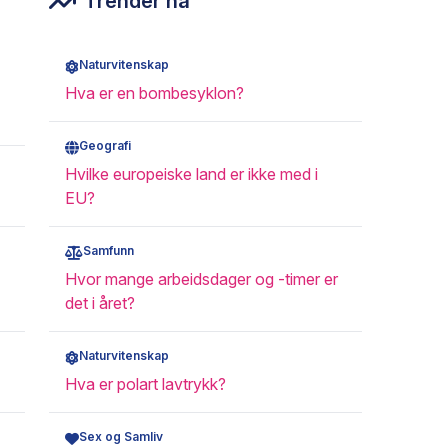
Trender nå
Naturvitenskap
Hva er en bombesyklon?
Geografi
Hvilke europeiske land er ikke med i
EU?
Samfunn
Hvor mange arbeidsdager og -timer er
det i året?
Naturvitenskap
Hva er polart lavtrykk?
Sex og Samliv