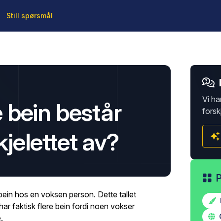
Still spørsmål
Vi ha
bein består
forsk
elettet av?
ein hos en voksen person. Dette tallet
har faktisk flere bein fordi noen vokser
.