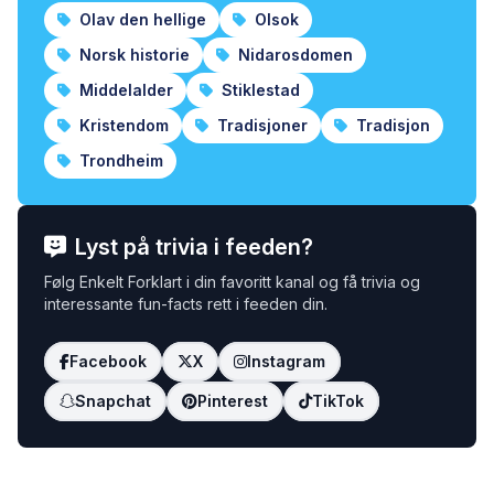
Olav den hellige
Olsok
Norsk historie
Nidarosdomen
Middelalder
Stiklestad
Kristendom
Tradisjoner
Tradisjon
Trondheim
Lyst på trivia i feeden?
Følg Enkelt Forklart i din favoritt kanal og få trivia og
interessante fun-facts rett i feeden din.
Facebook
X
Instagram
Snapchat
Pinterest
TikTok