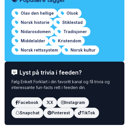
Populære tagger
Olav den hellige
Olsok
Norsk historie
Stiklestad
Nidarosdomen
Tradisjoner
Middelalder
Kristendom
Norsk rettssystem
Norsk kultur
Lyst på trivia i feeden?
Følg Enkelt Forklart i din favoritt kanal og få trivia og
interessante fun-facts rett i feeden din.
Facebook
X
Instagram
Snapchat
Pinterest
TikTok