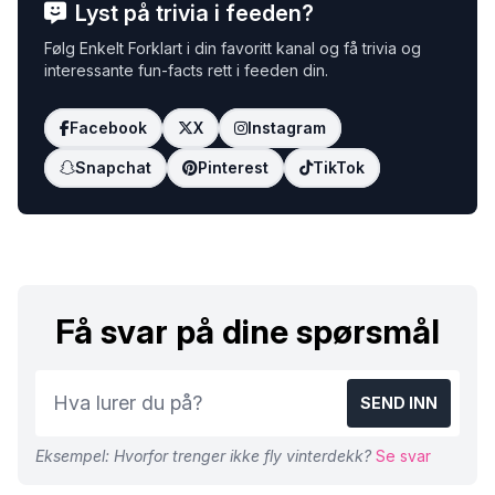
Lyst på trivia i feeden?
Følg Enkelt Forklart i din favoritt kanal og få trivia og
interessante fun-facts rett i feeden din.
Facebook
X
Instagram
Snapchat
Pinterest
TikTok
Få svar på dine spørsmål
SEND INN
Eksempel: Hvorfor trenger ikke fly vinterdekk?
Se svar