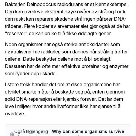
Bakterien Deinococcus radiodurans er et kjent eksempel.
Den kan overleve ekstremt høye nivåer av stråling fordi
den raskt kan reparere skadene strålingen påfører DNA-
trådene. Flere kopier av arvematerialet gjør også at de har
"reserver" de kan bruke til å fikse ødelagte gener.
Noen organismer har også sterke antioksidanter som
nøytraliserer frie radikaler, som dannes når stråling treffer
cellene. Dette beskytter cellene mot å bli ødelagt.
Dessuten har de ofte mer effektive proteiner og enzymer
som rydder opp i skade.
I store trekk handler det om at disse organismene har
utviklet smarte måter å beskytte seg på, enten gjennom
solid DNA-reparasjon eller kjemisk forsvar. Det lar dem
leve i miljøer hvor andre livsformer ikke har sjanse til å
overleve.
Også tilgjengelig
Why can some organisms survive