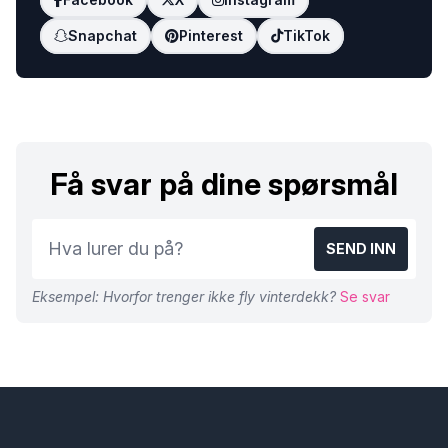
Snapchat
Pinterest
TikTok
Få svar på dine spørsmål
SEND INN
Eksempel: Hvorfor trenger ikke fly vinterdekk?
Se svar