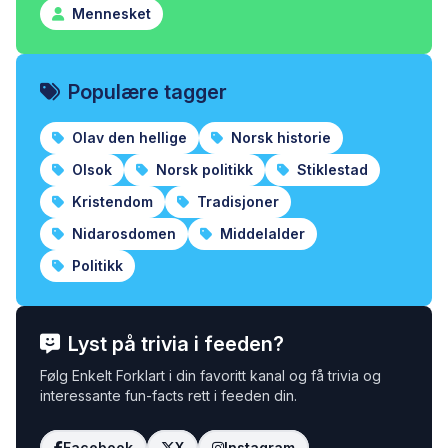
Mennesket
Populære tagger
Olav den hellige
Norsk historie
Olsok
Norsk politikk
Stiklestad
Kristendom
Tradisjoner
Nidarosdomen
Middelalder
Politikk
Lyst på trivia i feeden?
Følg Enkelt Forklart i din favoritt kanal og få trivia og
interessante fun-facts rett i feeden din.
Facebook
X
Instagram