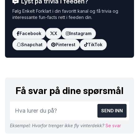
Lyst på trivia i feeden?
Følg Enkelt Forklart i din favoritt kanal og få trivia og
interessante fun-facts rett i feeden din.
Facebook
X
Instagram
Snapchat
Pinterest
TikTok
Få svar på dine spørsmål
SEND INN
Eksempel: Hvorfor trenger ikke fly vinterdekk?
Se svar