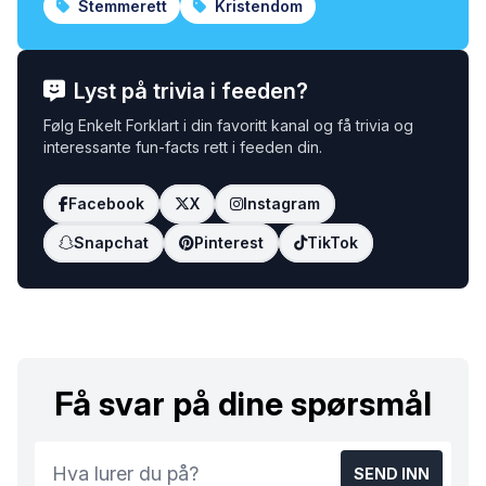
Stemmerett
Kristendom
Lyst på trivia i feeden?
Følg Enkelt Forklart i din favoritt kanal og få trivia og
interessante fun-facts rett i feeden din.
Facebook
X
Instagram
Snapchat
Pinterest
TikTok
Få svar på dine spørsmål
SEND INN