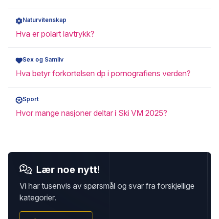
Naturvitenskap
Hva er polart lavtrykk?
Sex og Samliv
Hva betyr forkortelsen dp i pornografiens verden?
Sport
Hvor mange nasjoner deltar i Ski VM 2025?
Lær noe nytt!
Vi har tusenvis av spørsmål og svar fra forskjellige
kategorier.