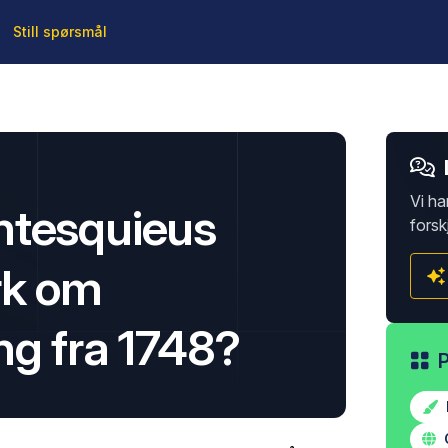
Still spørsmål
Vi ha
ntesquieus
forsk
rk om
ng fra 1748?