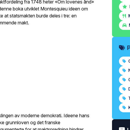
tfordeling fra 1748 heter «Om lovenes ånd»
 I denne boka utviklet Montesquieu ideen om
 at statsmakten burde deles i tre: en
M
ømmende makt.
O
N
O
D
T
K
iklingen av moderne demokrati. Ideene hans
ske grunnloven og det franske
rgumenterte for at maktspredning hindrer