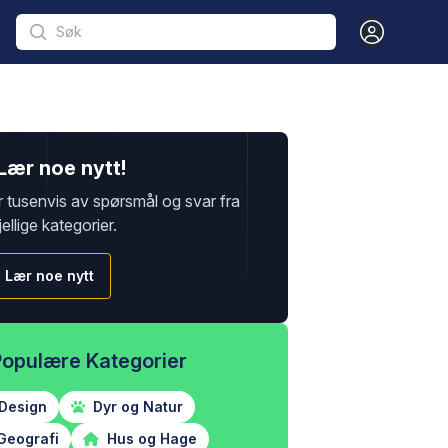
Open user m
Lær noe nytt!
r tusenvis av spørsmål og svar fra
jellige kategorier.
Lær noe nytt
Populære Kategorier
Design
Dyr og Natur
Geografi
Hus og Hage