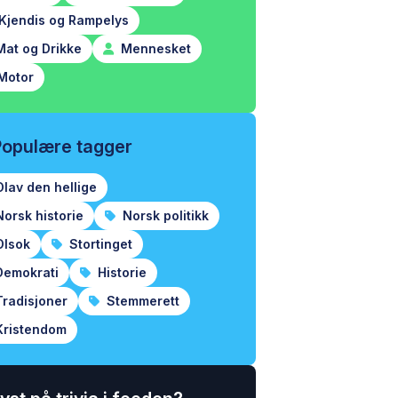
Kjendis og Rampelys
at og Drikke
Mennesket
Motor
Populære tagger
lav den hellige
orsk historie
Norsk politikk
lsok
Stortinget
emokrati
Historie
radisjoner
Stemmerett
ristendom