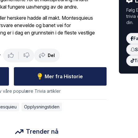
L
skal fungere uavhengig av de andre.
Følg E
trivia
eller herskere hadde all makt. Montesquieus
din.
orsvare enevelde og banet vei for
g er i dag en grunnstein i de fleste vestlige
F
S
Del
?
T
Mer fra Historie
v våre populære Trivia artikler
esquieu
Opplysningstiden
Trender nå