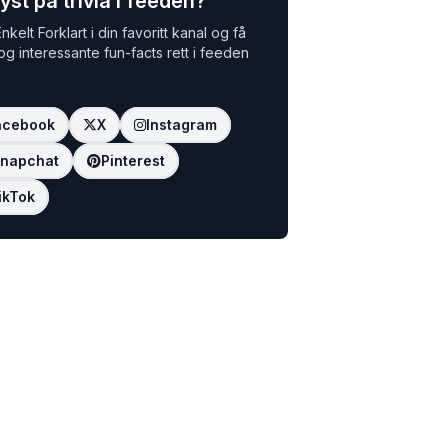
yst på trivia i feeden?
nkelt Forklart i din favoritt kanal og få
 og interessante fun-facts rett i feeden
acebook
X
Instagram
napchat
Pinterest
ikTok