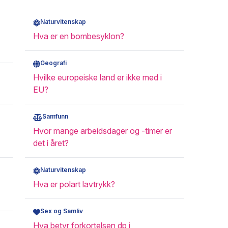
Naturvitenskap
Hva er en bombesyklon?
Geografi
Hvilke europeiske land er ikke med i
EU?
Samfunn
Hvor mange arbeidsdager og -timer er
det i året?
Naturvitenskap
Hva er polart lavtrykk?
Sex og Samliv
Hva betyr forkortelsen dp i