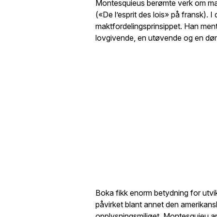
Montesquieus berømte verk om mak
(«De l’esprit des lois» på fransk).
maktfordelingsprinsippet. Han mente
lovgivende, en utøvende og en d
Boka fikk enorm betydning for utv
påvirket blant annet den amerikan
opplysningsmiljøet. Montesquieu a