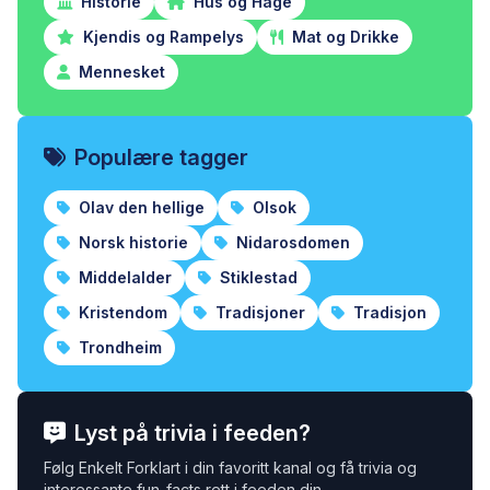
Historie
Hus og Hage
Kjendis og Rampelys
Mat og Drikke
Mennesket
Populære tagger
Olav den hellige
Olsok
Norsk historie
Nidarosdomen
Middelalder
Stiklestad
Kristendom
Tradisjoner
Tradisjon
Trondheim
Lyst på trivia i feeden?
Følg Enkelt Forklart i din favoritt kanal og få trivia og
interessante fun-facts rett i feeden din.