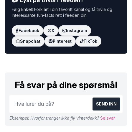
Lyst på trivia i feeden?
Følg Enkelt Forklart i din favoritt kanal og få trivia og
interessante fun-facts rett i feeden din.
Facebook
X
Instagram
Snapchat
Pinterest
TikTok
Få svar på dine spørsmål
SEND INN
Eksempel: Hvorfor trenger ikke fly vinterdekk?
Se svar