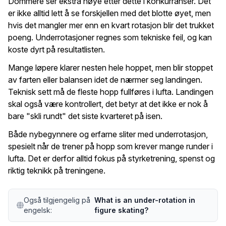
Dommere ser ekstra nøye etter dette i konkurranser. Det
er ikke alltid lett å se forskjellen med det blotte øyet, men
hvis det mangler mer enn en kvart rotasjon blir det trukket
poeng. Underrotasjoner regnes som tekniske feil, og kan
koste dyrt på resultatlisten.
Mange løpere klarer nesten hele hoppet, men blir stoppet
av farten eller balansen idet de nærmer seg landingen.
Teknisk sett må de fleste hopp fullføres i lufta. Landingen
skal også være kontrollert, det betyr at det ikke er nok å
bare "skli rundt" det siste kvarteret på isen.
Både nybegynnere og erfarne sliter med underrotasjon,
spesielt når de trener på hopp som krever mange runder i
lufta. Det er derfor alltid fokus på styrketrening, spenst og
riktig teknikk på treningene.
Også tilgjengelig på
What is an under-rotation in
engelsk:
figure skating?