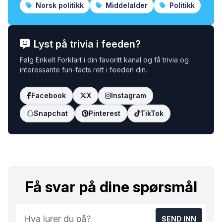
Norsk politikk
Middelalder
Politikk
Lyst på trivia i feeden?
Følg Enkelt Forklart i din favoritt kanal og få trivia og
interessante fun-facts rett i feeden din.
Facebook
X
Instagram
Snapchat
Pinterest
TikTok
Få svar på dine spørsmål
SEND INN