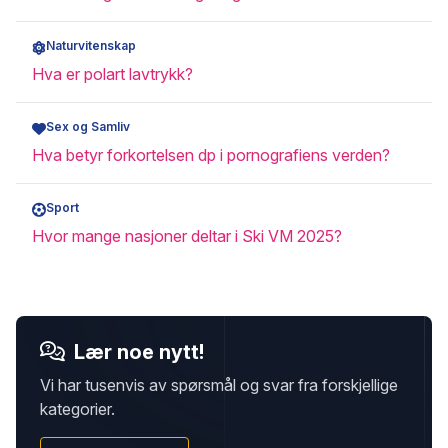
Naturvitenskap
Hva er polart lavtrykk?
Sex og Samliv
Hva betyr forkortelsen dp i pornografiens verden?
Sport
Hvor mange nasjoner deltar i Ski VM 2025?
Lær noe nytt!
Vi har tusenvis av spørsmål og svar fra forskjellige
kategorier.