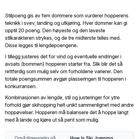
Stilpoeng gis av fem dommere som vurderer hopperens
teknikk i svev, landing og utkjøring. Hver dommer kan gi
opptil 20 poeng. Den høyeste og den laveste
stilkarakteren strykes, og de tre midterste telles med.
Disse legges til lengdepoengene.
I tillegg justeres det for vind og eventuelle endringer i
avsats (bommen) hopperen starter fra. Slik blir det så
rettferdig som mulig selv om forholdene varierer. Den
totale poengsummen avgjør plasseringen til hopperen i
konkurransen.
Kombinasjonen av lengde, stil og justeringer for ytre
forhold gjør skihopping helt unikt sammenlignet med andre
hoppøvelser. Hopperen må balansere det å hoppe langt
med å lande og kjøre ut så pent som mulig.
Også tilgjengelig på
How Is Ski Jumping