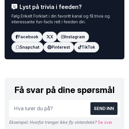
Lyst på trivia i feeden?
Følg Enkelt Forklart i din favoritt kanal og få trivia og
interessante fun-facts rett i feeden din.
Facebook
X
Instagram
Snapchat
Pinterest
TikTok
Få svar på dine spørsmål
SEND INN
Eksempel: Hvorfor trenger ikke fly vinterdekk?
Se svar