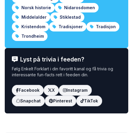
Norsk historie
Nidarosdomen
Middelalder
Stiklestad
Kristendom
Tradisjoner
Tradisjon
Trondheim
Lyst på trivia i feeden?
Følg Enkelt Forklart i din favoritt kanal og få trivia og
interessante fun-facts rett i feeden din.
Facebook
X
Instagram
Snapchat
Pinterest
TikTok