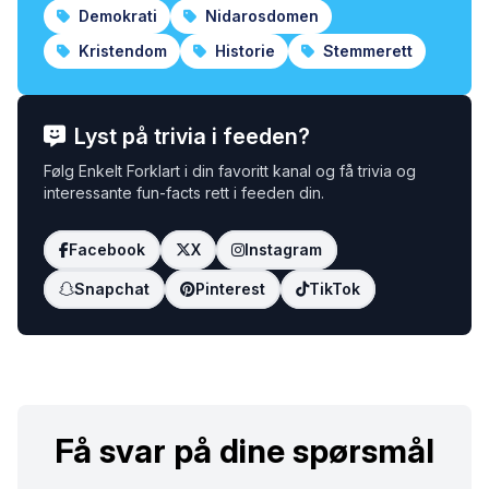
Demokrati
Nidarosdomen
Kristendom
Historie
Stemmerett
Lyst på trivia i feeden?
Følg Enkelt Forklart i din favoritt kanal og få trivia og
interessante fun-facts rett i feeden din.
Facebook
X
Instagram
Snapchat
Pinterest
TikTok
Få svar på dine spørsmål