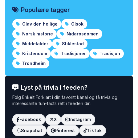
Populære tagger
Olav den hellige
Olsok
Norsk historie
Nidarosdomen
Middelalder
Stiklestad
Kristendom
Tradisjoner
Tradisjon
Trondheim
Lyst på trivia i feeden?
Følg Enkelt Forklart i din favoritt kanal og få trivia og
interessante fun-facts rett i feeden din.
Facebook
X
Instagram
Snapchat
Pinterest
TikTok