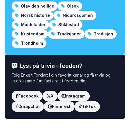
Olav den hellige
Olsok
Norsk historie
Nidarosdomen
Middelalder
Stiklestad
Kristendom
Tradisjoner
Tradisjon
Trondheim
Lyst på trivia i feeden?
Følg Enkelt Forklart i din favoritt kanal og få trivia og
interessante fun-facts rett i feeden din.
Facebook
X
Instagram
Snapchat
Pinterest
TikTok